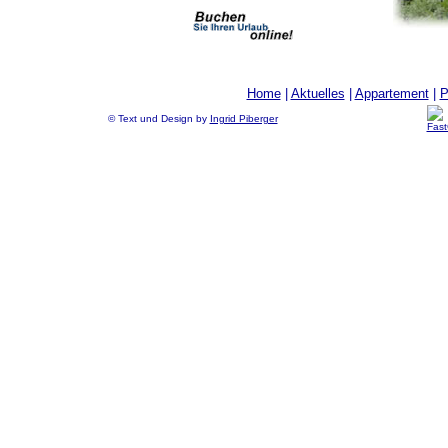
Home
|
Aktuelles
|
Appartement
|
P
© Text und Design by
Ingrid Piberger
Fast